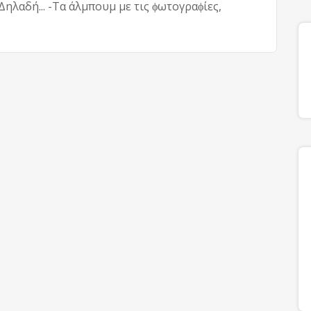
Δηλαδή... -Τα άλμπουμ με τις ϕωτογραϕίες,